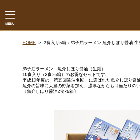
MENU
CAMPAIGN
HOME
2食入り5箱：弟子屈ラーメン 魚介しぼり醤油 生
【送料無料】商品一覧
おすすめ「冷凍商品」一覧
弟子屈ラーメン 魚介しぼり醤油（生麺）
10食入り（2食×5箱）のお得なセットです。
平成19年度の「第五回醤油名匠」に選ばれた魚介しぼり醤
弟子屈ラーメン
魚介の旨味に大量の野菜を加え、濃厚ながらも口当たりの
〔魚介しぼり醤油2食×5箱〕
CATEGORY
弟子屈ラーメン