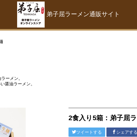
弟子屈ラーメン通販サイト
麺
油ラーメン
。
いい醤油ラーメン。
2食入り5箱：弟子屈ラ
ツイートする
シェアす