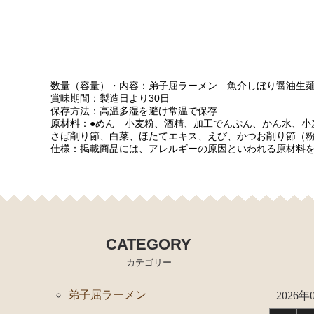
数量（容量）・内容：弟子屈ラーメン 魚介しぼり醤油生麺（麺
賞味期間：製造日より30日
保存方法：高温多湿を避け常温で保存
原材料：●めん 小麦粉、酒精、加工でんぷん、かん水、小
さば削り節、白菜、ほたてエキス、えび、かつお削り節（粉
仕様：掲載商品には、アレルギーの原因といわれる原材料を
CATEGORY
カテゴリー
弟子屈ラーメン
2026年