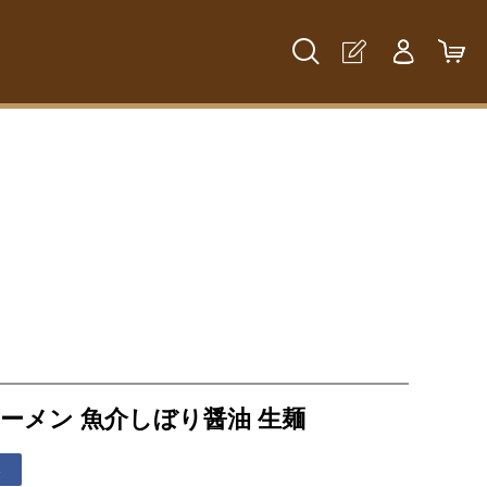
ーメン 魚介しぼり醤油 生麺
る