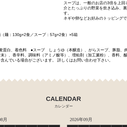
スープは、一般のお店の3倍を上回
介とたっぷりの野菜を炊き込み、裏
す。
ネギや卵などお好みのトッピングで
：130g×2食／スープ：57g×2食）×5箱
麦蛋白、着色料 ●スープ しょうゆ（本醸造）、がらスープ、豚脂、
末）、香辛料、調味料（アミノ酸等）、増粘剤（加工澱粉）、香料、酸
含んでいる場合がございます。 詳しくはお問い合わせ下さい。
CALENDAR
カレンダー
08月
2026年09月